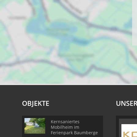
OBJEKTE
UNSER
Kernsaniertes
Mobilheim im
Ferienpark Baumberge