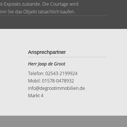
kt-Exposés zustande. Die Courtage wird
wenn Sie das Objekt tatsächlich kaufen.
Ansprechpartner
Herr Jaap de Groot
Telefon: 02543-2199924
Mobil: 01578-0478932
info@degrootimmobilien.de
Markt 4