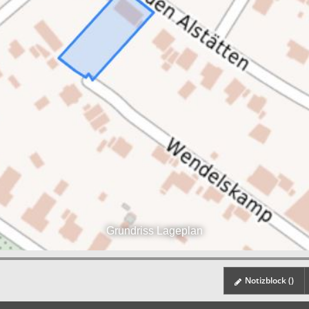
Grundriss Lageplan
Notizblock (
)