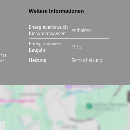
Weitere Informationen
Energieverbrauch
enthalten
für Warmwasser
Energieausweis
1952
Baujahr
*a)
Heizung
Zentralheizung
arf