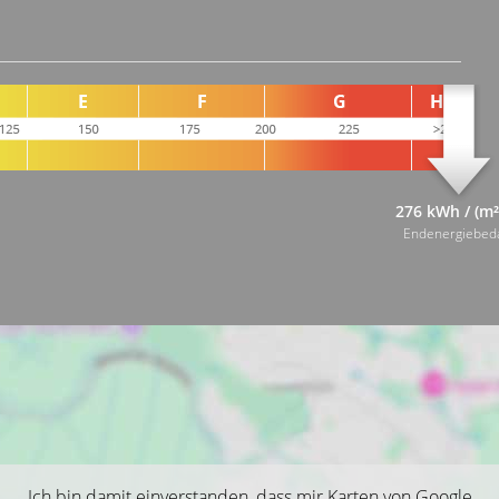
276 kWh / (m²
Endenergiebed
Ich bin damit einverstanden, dass mir Karten von Google