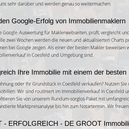
 uns sehr darüber und werden genau so weitermachen.
 den Google-Erfolg von Immobilienmaklern
ge Google-Auswertung für Maklerwebseiten, prüft, vergleicht un
Alle zwei Wochen werden die neuen und aktualisierten Charts pr
n bei Google zeigen. Als einer der besten Makler beweisen wir,
bilienverkauf in Coesfeld und Umgebung sind.
greich Ihre Immobilie mit einem der besten 
ohnung oder Ihr Grundstück in Coesfeld verkaufen? Nutzen Sie
ilien. Wir sind routiniert im Immobilienverkauf in Coesfeld
rofitieren Sie von unserem Rundum-sorglos-Paket mit umfangrei
dierte Marktpreisanalyse bis hin zum Notartermin. Wir freuen 
 - ERFOLGREICH - DE GROOT Immobili