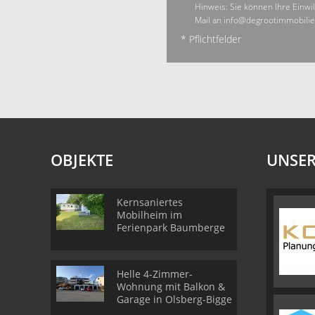
Hinweis: Sie können Ihre Einwil
Mail an info@degrootimmobilie
* Pflichtfelder
OBJEKTE
UNSER
Kernsaniertes
Mobilheim im
Ferienpark Baumberge
Helle 4-Zimmer-
Wohnung mit Balkon &
Garage in Olsberg-Bigge