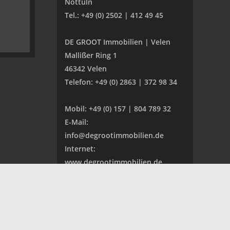
Nottuln
Tel.: +49 (0) 2502 | 412 49 45
DE GROOT Immobilien | Velen
Mallißer Ring 1
46342 Velen
Telefon: +49 (0) 2863 | 372 98 34
Mobil: +49 (0) 157 | 804 789 32
E-Mail:
info@degrootimmobilien.de
Internet:
www.degrootimmobilien.de
•
•
büro Havixbeck
Makler Nottuln
Immobilienmakler Olsberg