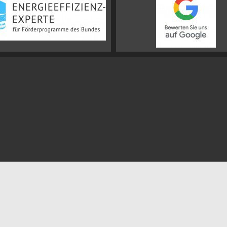
Impressum
Datenschutz
Sitemap
Widerrufsbelehrung
•
•
•
 Gescher
Immobilienmakler Coesfeld
Wohnungsmakler Greven
Immobilien