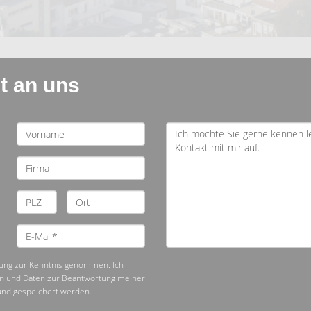
t an uns
ung
zur Kenntnis genommen. Ich
n und Daten zur Beantwortung meiner
und gespeichert werden.