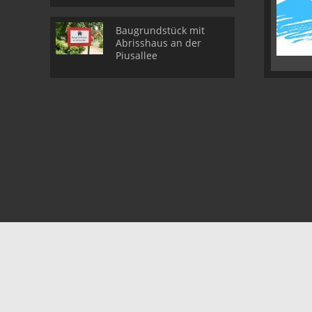
Baugrundstück mit
Abrisshaus an der
Piusallee
© DE GROOT Immobilien
Powered by
Immonia GmbH
•
•
Immobilienmakler Velen
Makler Dülmen
Immobilienfirma