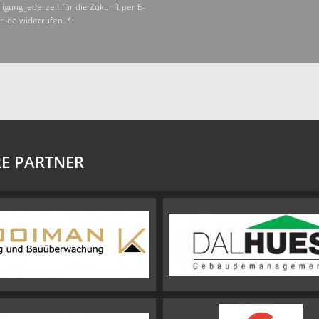
ligung jederzeit für die Zukunft per E-
n.de widerrufen. *
E PARTNER