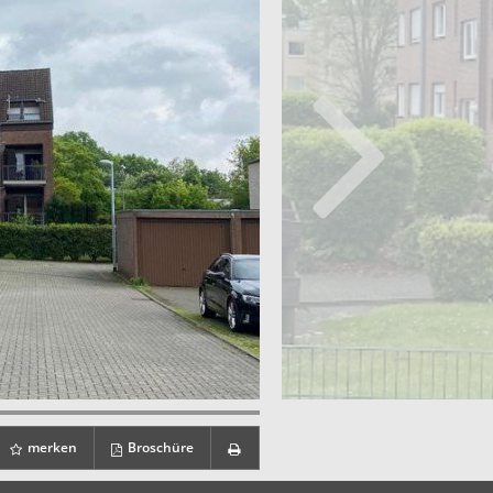
merken
Broschüre