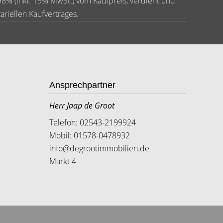
98% (inkl. 19% MwSt.) vom Kaufpreis, verdient und
ariellen Kaufvertrages.
Ansprechpartner
Herr Jaap de Groot
Telefon: 02543-2199924
Mobil: 01578-0478932
info@degrootimmobilien.de
Markt 4