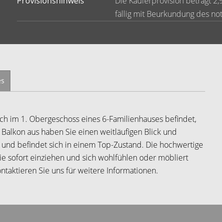
Provisionshinweis
Die Käuferprovision beträgt 2,
fällig mit Beurkundung des not
es
ch im 1. Obergeschoss eines 6-Familienhauses befindet,
Balkon aus haben Sie einen weitläufigen Blick und
t und befindet sich in einem Top-Zustand. Die hochwertige
ie sofort einziehen und sich wohlfühlen oder möbliert
ntaktieren Sie uns für weitere Informationen.