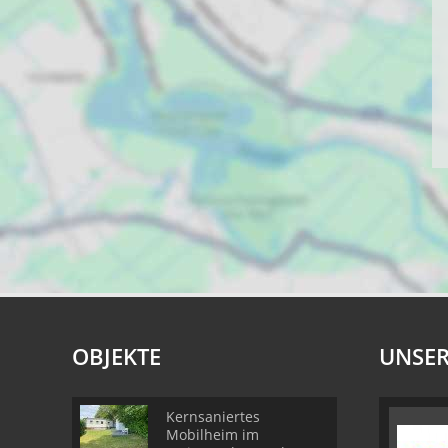
OBJEKTE
UNSER
Kernsaniertes
Mobilheim im