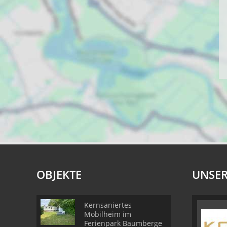
OBJEKTE
UNSER
Kernsaniertes
Mobilheim im
Ferienpark Baumberge