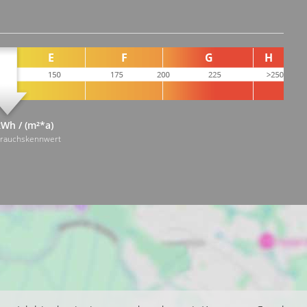
kWh / (m²*a)
brauchskennwert