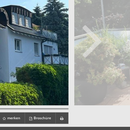
merken
Broschüre