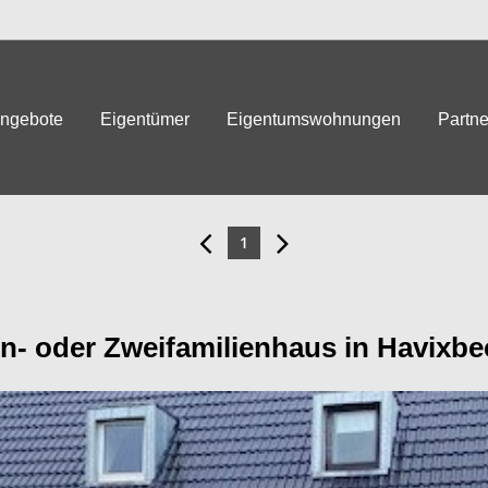
angebote
Eigentümer
Eigentumswohnungen
Partne
1
in- oder Zweifamilienhaus in Havixbe