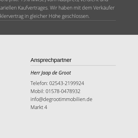
tariellen Kaufvertrages. Wir haben mit dem Verkäufer
klervertrag in gleicher Höhe geschlossen.
Ansprechpartner
Herr Jaap de Groot
Telefon: 02543-2199924
Mobil: 01578-0478932
info@degrootimmobilien.de
Markt 4