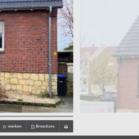
merken
Broschüre