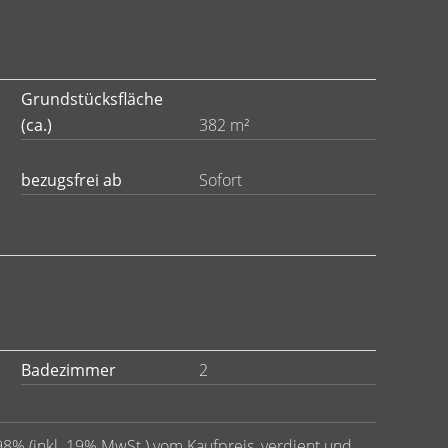
Grundstücksfläche
(ca.)
382 m²
bezugsfrei ab
Sofort
Badezimmer
2
98% (inkl. 19% MwSt.) vom Kaufpreis, verdient und