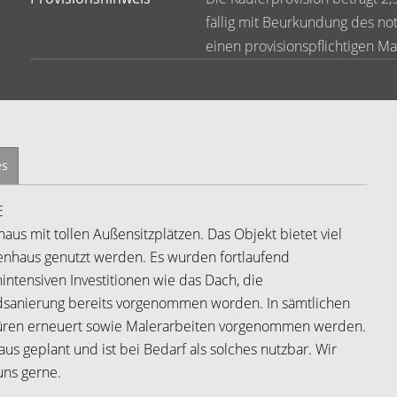
fällig mit Beurkundung des no
einen provisionspflichtigen Ma
es
E
aus mit tollen Außensitzplätzen. Das Objekt bietet viel
lienhaus genutzt werden. Es wurden fortlaufend
ntensiven Investitionen wie das Dach, die
adsanierung bereits vorgenommen worden. In sämtlichen
üren erneuert sowie Malerarbeiten vorgenommen werden.
s geplant und ist bei Bedarf als solches nutzbar. Wir
uns gerne.