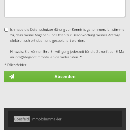
Ich habe die
Datenschutzerklärung
zur Kenntnis genommen. Ich stimme
zu, dass meine Angaben und Daten zur Beantwortung meiner Anfrage
elektronisch erhoben und gespeichert werden.
Hinweis: Sie können Ihre Einwilligung jederzeit für die Zukunft per E-Mail
an info@degrootimmobilien.de widerrufen. *
* Pflichtfelder
Absenden
Coesfeld
Immobilienmakler