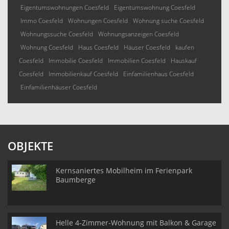
Eigentumswohnungen Coesfeld
Eigentumswohnung Coesfeld
Immo Coesfeld
Wohnungen Coesfeld
Wohnung suche Coesfeld
Wohnungssuche Coesfeld
Wohnungsanzeigen Coesfeld
Wohnung Coesfeld
Haus Coesfeld
Häuser Coesfeld
kaufen
Coesfeld
Immobilie Coesfeld
Immobilien Coesfeld
Hauskauf
Coesfeld
Immobilienkauf Coesfeld
Einfamilienhaus Coesfeld
Einfamilienhäuser Coesfeld
OBJEKTE
Kernsaniertes Mobilheim im Ferienpark
Baumberge
Helle 4-Zimmer-Wohnung mit Balkon & Garage