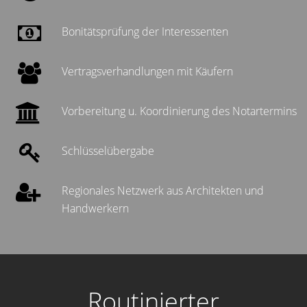
Bonitätsprüfung der Interessenten
Vertragsverhandlungen mit Käufern
Vorbereitung u. Koordinierung des Notartermins
Schlüsselübergabe
Regionales Netzwerk aus Architekten und
Handwerkern
Routinierter