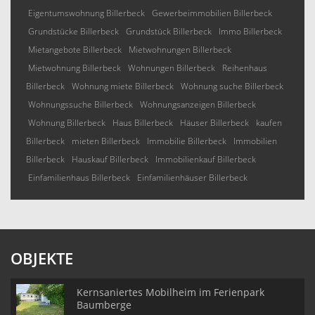
Eigentumswohnung Billerbeck
Gewerbeimmobilien Billerbeck
Grundstücke Billerbeck
Grundstück Billerbeck
Immo Billerbeck
Mietangebote Billerbeck
Mietwohnungen Billerbeck
Mietwohnung Billerbeck
Wohnungen Billerbeck
Reihenhaus
Billerbeck
Wohnung miete Billerbeck
Wohnung suche Billerbeck
Wohnungssuche Billerbeck
Wohnungsanzeigen Billerbeck
Wohnung Billerbeck
Haus Billerbeck
Häuser Billerbeck
kaufen
Billerbeck
mieten Billerbeck
Immobilie Billerbeck
Immobilien
Billerbeck
Hauskauf Billerbeck
Immobilienkauf Billerbeck
Einfamilienhaus Billerbeck
Einfamilienhäuser Billerbeck
OBJEKTE
Kernsaniertes Mobilheim im Ferienpark
Baumberge