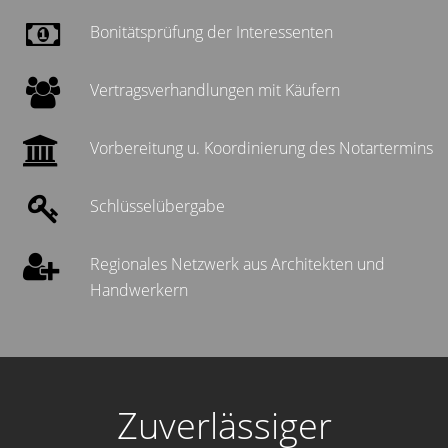
Bonitätsprüfung der Interessenten
Vertragsverhandlungen mit Käufern
Vorbereitung u. Koordinierung des Notartermins
Schlüsselübergabe
Regionales Netzwerk aus Architekten und
Handwerkern
Zuverlässiger