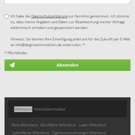
Ich habe die
Datenschutzerklärung
zur Kenntnis genommen. Ich stimme
zu, dass meine Angaben und Daten zur Beantwortung meiner Anfrage
elektronisch erhoben und gespeichert werden.
Hinweis: Sie können Ihre Einwilligung jederzeit für die Zukunft per E-Mail
an info@degrootimmobilien.de widerrufen. *
* Pflichtfelder
Absenden
Billerbeck
Immobilienmakler
Büro Billerbeck
Bürofläche Billerbeck
Laden Billerbeck
Ladenfläche Billerbeck
Eigentumswohnungen Billerbeck