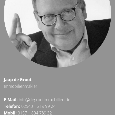
Jaap de Groot
Immobilienmakler
E-Mail:
info@degrootimmobilien.de
Telefon:
02543 | 219 99 24
Mobil:
0157 | 804 789 32