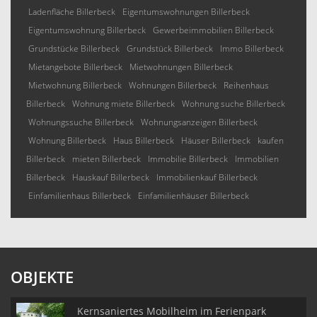
Ladenfläche Billerbeck
Eigentumswohnungen Billerbeck
Eigentumswohnung Billerbeck
Gewerbeimmobilien Billerbeck
Grundstücke Billerbeck
Grundstück Billerbeck
Immo Billerbeck
Mietangebote Billerbeck
Mietwohnungen Billerbeck
Mietwohnung Billerbeck
Wohnungen Billerbeck
Reihenhaus
Billerbeck
Wohnung miete Billerbeck
Wohnung suche Billerbeck
Wohnungssuche Billerbeck
Wohnungsanzeigen Billerbeck
Wohnung Billerbeck
Haus Billerbeck
Häuser Billerbeck
kaufen
Billerbeck
mieten Billerbeck
Immobilie Billerbeck
Immobilien
Billerbeck
Hauskauf Billerbeck
Immobilienkauf Billerbeck
Einfamilienhaus Billerbeck
Einfamilienhäuser Billerbeck
OBJEKTE
Kernsaniertes Mobilheim im Ferienpark