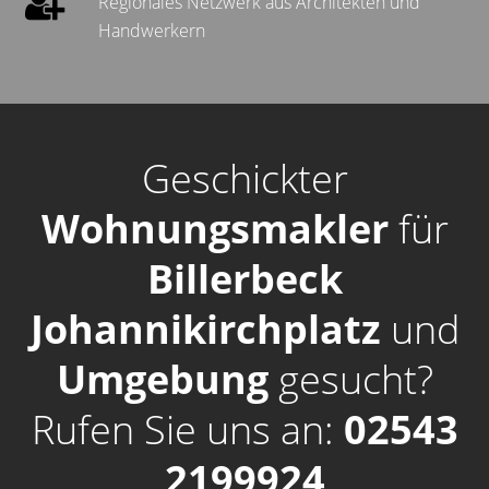
Regionales Netzwerk aus Architekten und
Handwerkern
Geschickter
Wohnungsmakler
für
Billerbeck
Johannikirchplatz
und
Umgebung
gesucht?
Rufen Sie uns an:
02543
2199924