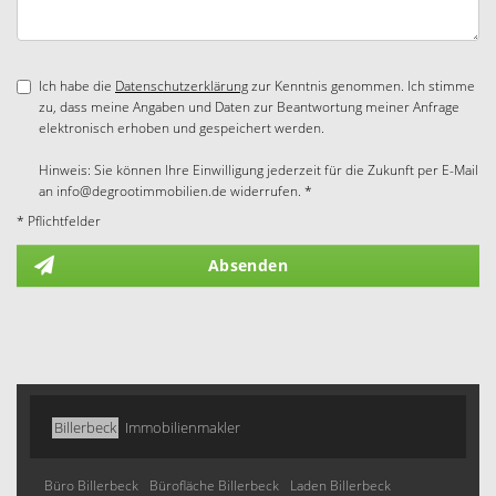
Ich habe die
Datenschutzerklärung
zur Kenntnis genommen. Ich stimme
zu, dass meine Angaben und Daten zur Beantwortung meiner Anfrage
elektronisch erhoben und gespeichert werden.
Hinweis: Sie können Ihre Einwilligung jederzeit für die Zukunft per E-Mail
an info@degrootimmobilien.de widerrufen. *
* Pflichtfelder
Absenden
Billerbeck
Immobilienmakler
Büro Billerbeck
Bürofläche Billerbeck
Laden Billerbeck