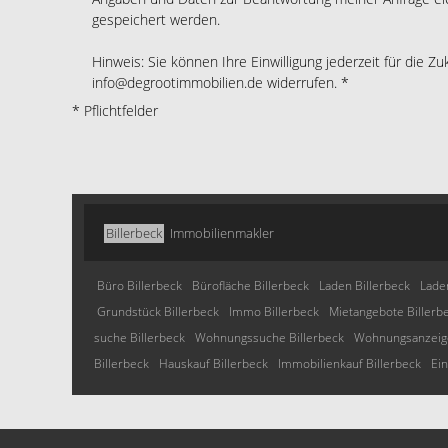
gespeichert werden.
Hinweis: Sie können Ihre Einwilligung jederzeit für die Zu
info@degrootimmobilien.de widerrufen. *
* Pflichtfelder
Billerbeck
Immobilienmakler
Büro Billerbeck
Bürofläche Billerbeck
Laden Billerbeck
Laden
Grundstück Billerbeck
Immo Billerbeck
Mietangebote Billerb
suche Billerbeck
Wohnungssuche Billerbeck
Wohnungsanzeige
Billerbeck
Hauskauf Billerbeck
Immobilienkauf Billerbeck
Ein