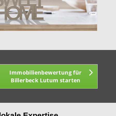
Immobilienbewertung für
Billerbeck Lutum starten
lokale Expertise