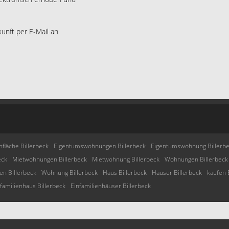
kunft per E-Mail an
fläche Billerbeck
Eigentumswohnungen Billerbeck
Eigentumswohnung Billerb
eck
Mietwohnungen Billerbeck
Mietwohnung Billerbeck
Wohnungen Billerbeck
n Billerbeck
Wohnung Billerbeck
Haus Billerbeck
Häuser Billerbeck
kaufen 
familienhaus Billerbeck
Einfamilienhäuser Billerbeck