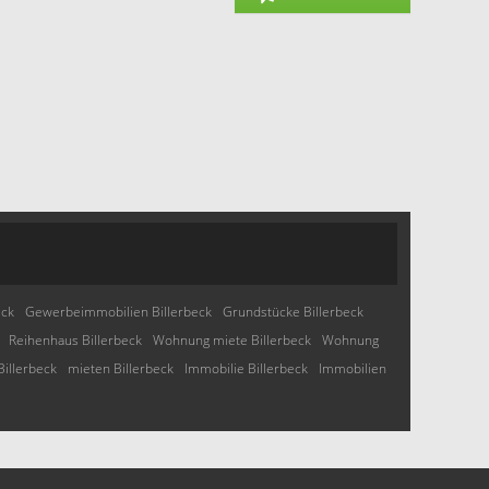
eck
Gewerbeimmobilien Billerbeck
Grundstücke Billerbeck
Reihenhaus Billerbeck
Wohnung miete Billerbeck
Wohnung
Billerbeck
mieten Billerbeck
Immobilie Billerbeck
Immobilien