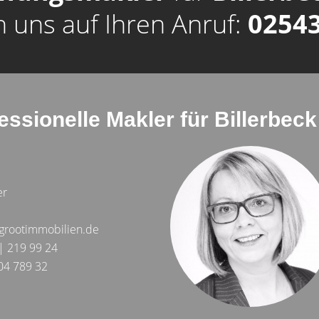
n uns auf Ihren Anruf:
02543
essionelle Makler für Billerbec
er
grootimmobilien.de
| 219 99 24
04 789 32