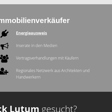
Immobilienverkäufer
Energieausweis
Inserate in den Medien
Vertragsverhandlungen mit Käufern
Regionales Netzwerk aus Architekten und
Handwerkern
eck Lutum
gesucht?