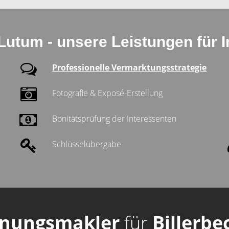
 Lutum - unsere Leistungen für 
Professionelle Vermarktungsstrategie
Fotografie & Exposé-Erstellung
Bonitätsprüfung der Interessenten
Schlüsselübergabe
nungsmakler
für
Billerb