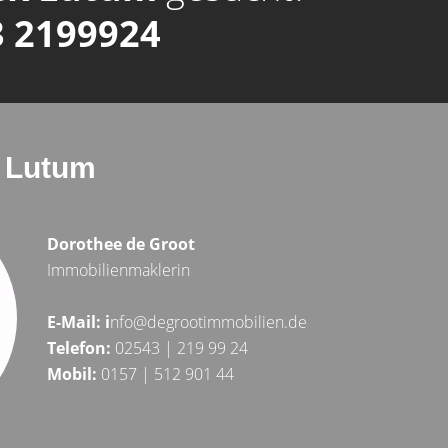
 2199924
k Lutum
Dorothee de Groot
Immobilienmaklerin
E-Mail:
i
nfo@degrootimmobilien.de
Telefon:
02543 | 219 99 24
Mobil:
0157 | 512 901 44