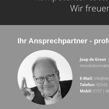
Wir freue
Ihr Ansprechpartner - prof
Jaap de Groot
Immobilienmakl
E-Mail:
info@de
Telefon:
02543 
Mobil:
0157 | 8