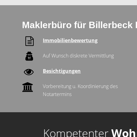
Maklerbüro für Billerbeck
Immobilienbewertung
Auf Wunsch diskrete Vermittlung
Besichtigungen
Vorbereitung u. Koordinierung des
Notartermins
Kompetenter
Woh